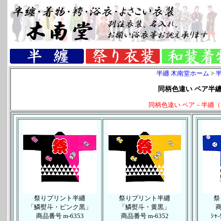
半纏 木南堂ホーム
>
同柄色違い ペア半纏
同柄色違い ペア－半纏（
祭りプリント半纏
祭りプリント
半纏
祭
「鱗熨斗・ピンク黒」
「鱗熨斗・黄黒」
商
商品番号 m-6353
商品番号 m-6352
ｼｬ